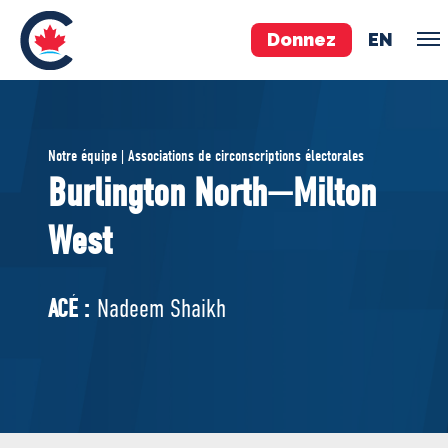
Donnez
EN
ÉQUIPE
Notre équipe | Associations de circonscriptions électorales
Pierre Poilievre
Burlington North—Milton
Vos députés conservateurs
West
Cabinet fantôme
Exécutif national
ACÉ
ACÉ :
Nadeem Shaikh
À PROPOS
Documents constitutifs