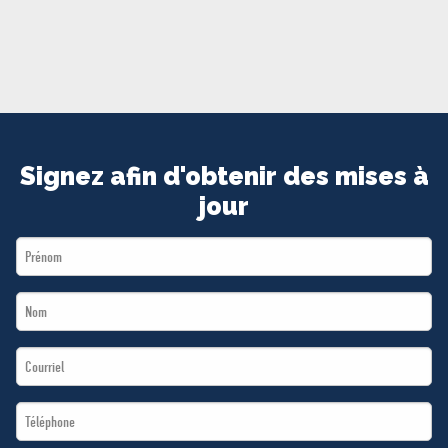
MÉDIAS
BÉNÉVOLE
ADHÉREZ
BOUTIQUE
Signez afin d'obtenir des mises à
jour
First
Name
Last
*
Name
Email
*
*
Téléphone
*