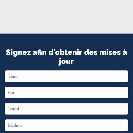
MÉDIAS
BÉNÉVOLE
ADHÉREZ
BOUTIQUE
Signez afin d'obtenir des mises à
jour
First
Name
Last
*
Name
Email
*
*
Téléphone
*