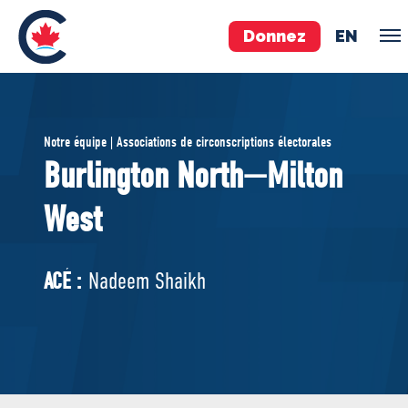
Donnez
EN
ÉQUIPE
Notre équipe | Associations de circonscriptions électorales
Pierre Poilievre
Burlington North—Milton
Vos députés conservateurs
West
Cabinet fantôme
Exécutif national
ACÉ
ACÉ :
Nadeem Shaikh
À PROPOS
Documents constitutifs