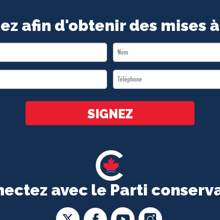
ez afin d'obtenir des mises à
Last
Name
Téléphone
*
*
SIGNEZ
ectez avec le Parti conserv