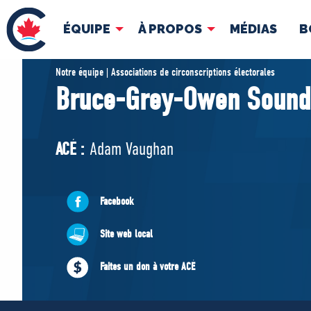
ÉQUIPE
À PROPOS
MÉDIAS
B
ÉQUIPE
À 
Notre équipe | Associations de circonscriptions électorales
Bruce-Grey-Owen Sound
Pierre Poilievre
Docume
Vos députés conservateurs
ACÉ :
Adam Vaughan
Cabinet fantôme
Exécutif national
ACÉ
Facebook
Site web local
Faites un don à votre ACÉ