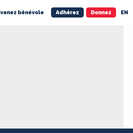
venez bénévole
Adhérez
Donnez
EN
NÉVOLE
ADHÉREZ