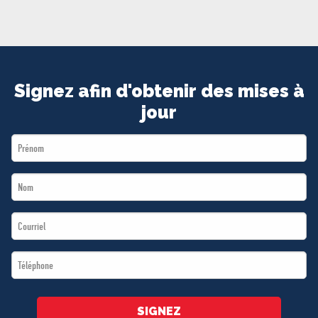
MÉDIAS
BÉNÉVOLE
ADHÉREZ
BOUTIQUE
Signez afin d'obtenir des mises à
jour
First
Name
Last
*
Name
Email
*
*
Téléphone
*
SIGNEZ