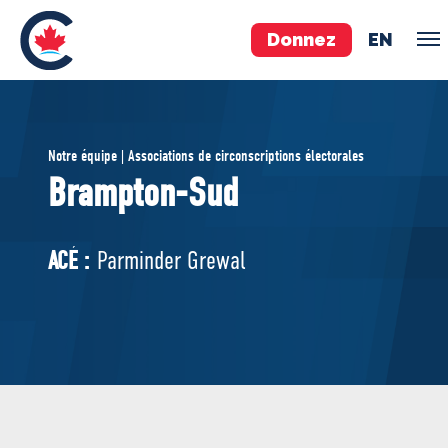
Donnez
EN
ÉQUIPE
Notre équipe | Associations de circonscriptions électorales
Pierre Poilievre
Brampton-Sud
Vos députés conservateurs
Cabinet fantôme
ACÉ :
Parminder Grewal
Exécutif national
ACÉ
À PROPOS
Documents constitutifs