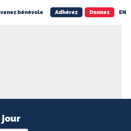
venez bénévole
Adhérez
Donnez
EN
NÉVOLE
ADHÉREZ
 jour