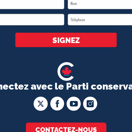
Last
Name
Téléphone
*
*
SIGNEZ
ectez avec le Parti conserv
CONTACTEZ-NOUS