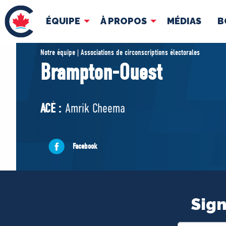
ÉQUIPE
À PROPOS
MÉDIAS
B
ÉQUIPE
À 
Notre équipe | Associations de circonscriptions électorales
Brampton-Ouest
Pierre Poilievre
Docume
Vos députés conservateurs
ACÉ :
Amrik Cheema
Cabinet fantôme
Exécutif national
ACÉ
Facebook
Sign