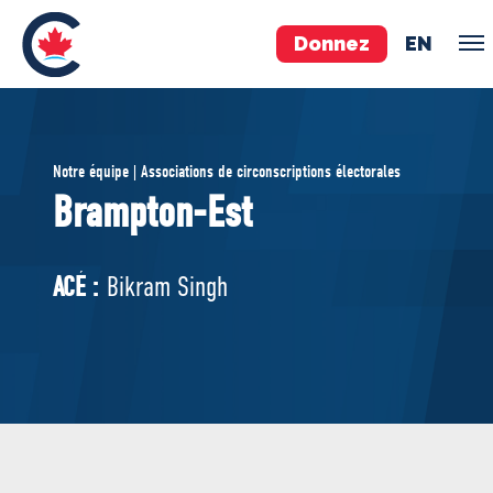
Donnez
EN
ÉQUIPE
Notre équipe | Associations de circonscriptions électorales
Pierre Poilievre
Brampton-Est
Vos députés conservateurs
Cabinet fantôme
ACÉ :
Bikram Singh
Exécutif national
ACÉ
À PROPOS
Documents constitutifs