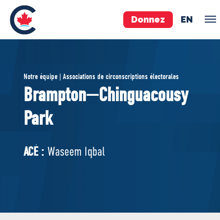
Donnez
EN
ÉQUIPE
Notre équipe | Associations de circonscriptions électorales
Pierre Poilievre
Brampton—Chinguacousy
Vos députés conservateurs
Park
Cabinet fantôme
Exécutif national
ACÉ
ACÉ :
Waseem Iqbal
À PROPOS
Documents constitutifs