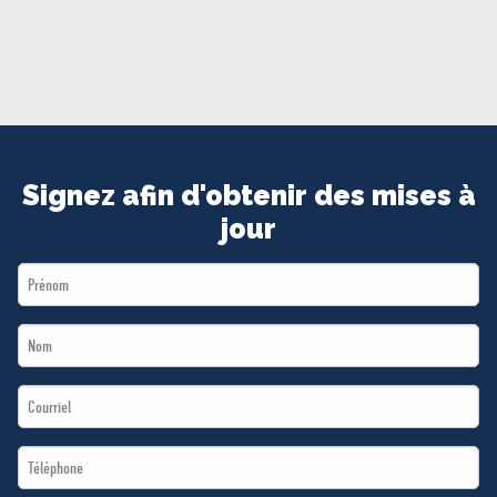
MÉDIAS
BÉNÉVOLE
ADHÉREZ
BOUTIQUE
Signez afin d'obtenir des mises à
jour
First
Name
Last
*
Name
Email
*
*
Téléphone
*