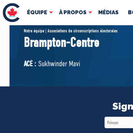
ÉQUIPE
À PROPOS
MÉDIAS
B
ÉQUIPE
À 
Notre équipe | Associations de circonscriptions électorales
Brampton-Centre
Pierre Poilievre
Docume
Vos députés conservateurs
ACÉ :
Sukhwinder Mavi
Cabinet fantôme
Exécutif national
ACÉ
Sign
First
Name