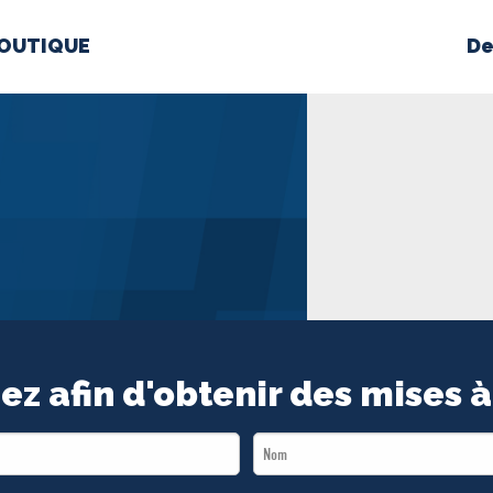
OUTIQUE
De
PROPOS
MÉDIAS
BÉ
nts constitutifs
BOUTIQUE
ez afin d'obtenir des mises à
Last
Name