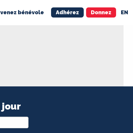
venez bénévole
Adhérez
Donnez
EN
NÉVOLE
ADHÉREZ
 jour