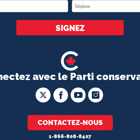
Téléphone
*
*
SIGNEZ
ectez avec le Parti conserv
CONTACTEZ-NOUS
1-866-808-8407