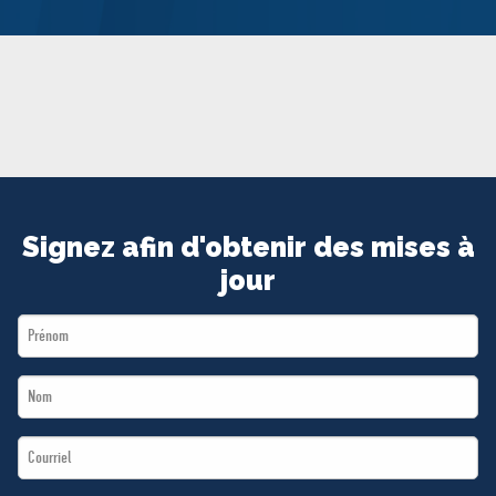
MÉDIAS
BÉNÉVOLE
ADHÉREZ
BOUTIQUE
Signez afin d'obtenir des mises à
jour
First
Name
Last
*
Name
Email
*
*