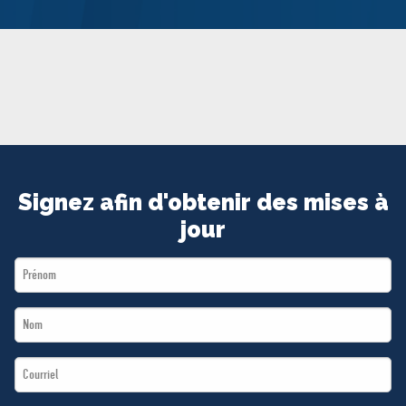
MÉDIAS
BÉNÉVOLE
ADHÉREZ
BOUTIQUE
Signez afin d'obtenir des mises à
jour
First
Name
Last
*
Name
Email
*
*