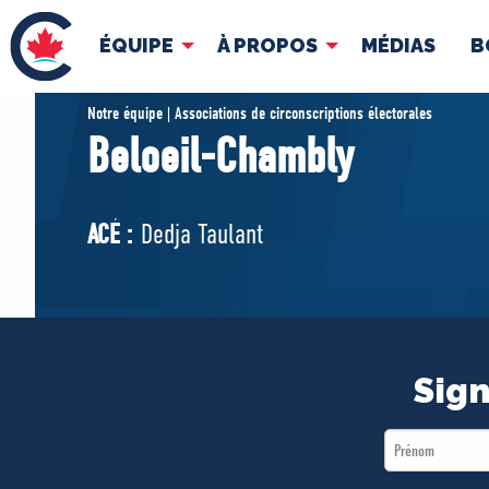
ÉQUIPE
À PROPOS
MÉDIAS
B
ÉQUIPE
À 
Notre équipe | Associations de circonscriptions électorales
Beloeil-Chambly
Pierre Poilievre
Docume
Vos députés conservateurs
ACÉ :
Dedja Taulant
Cabinet fantôme
Exécutif national
ACÉ
Sign
First
Name