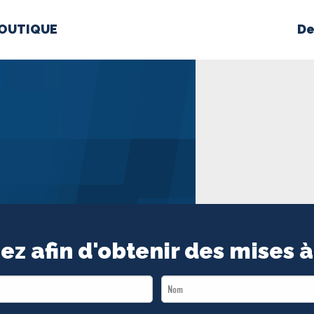
OUTIQUE
De
PROPOS
MÉDIAS
BÉ
nts constitutifs
BOUTIQUE
ez afin d'obtenir des mises à
Last
Name