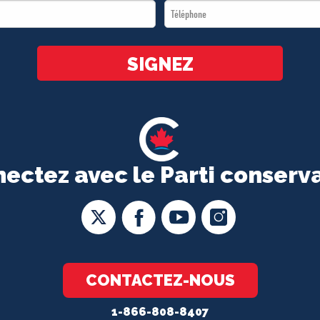
Téléphone
*
*
SIGNEZ
ectez avec le Parti conserv
CONTACTEZ-NOUS
1-866-808-8407