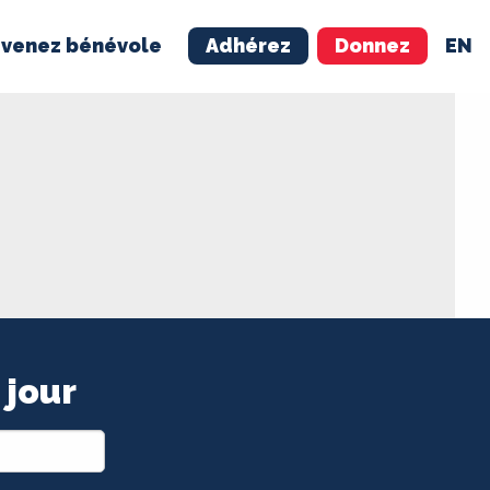
venez bénévole
Adhérez
Donnez
EN
NÉVOLE
ADHÉREZ
 jour