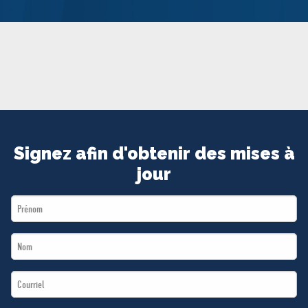
MÉDIAS
BÉNÉVOLE
ADHÉREZ
BOUTIQUE
Signez afin d'obtenir des mises à
jour
First
Name
Last
*
Name
Email
*
*