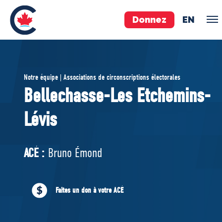
Donnez
EN
ÉQUIPE
Notre équipe | Associations de circonscriptions électorales
Pierre Poilievre
Bellechasse-Les Etchemins-
Vos députés conservateurs
Lévis
Cabinet fantôme
Exécutif national
ACÉ
ACÉ :
Bruno Émond
À PROPOS
Faites un don à votre ACÉ
Documents constitutifs