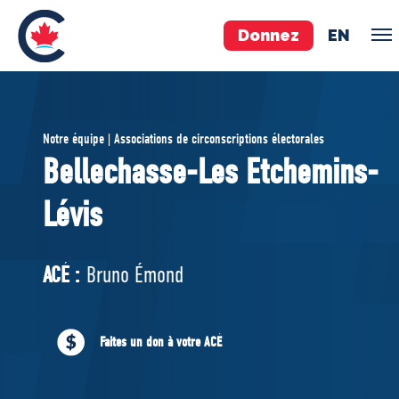
Donnez
EN
ÉQUIPE
Notre équipe | Associations de circonscriptions électorales
Pierre Poilievre
Bellechasse-Les Etchemins-
Vos députés conservateurs
Lévis
Cabinet fantôme
Exécutif national
ACÉ
ACÉ :
Bruno Émond
À PROPOS
Faites un don à votre ACÉ
Documents constitutifs