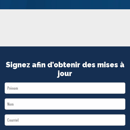
MÉDIAS
BÉNÉVOLE
ADHÉREZ
BOUTIQUE
Signez afin d'obtenir des mises à
jour
First
Name
Last
*
Name
Email
*
*