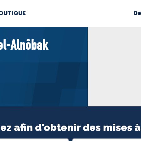
OUTIQUE
De
PROPOS
MÉDIAS
BÉ
el-Alnôbak
nts constitutifs
BOUTIQUE
ez afin d'obtenir des mises à