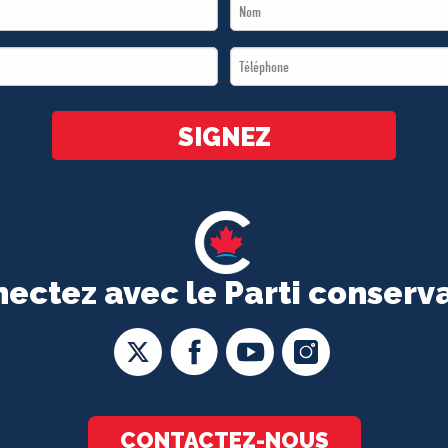
Last
Name
Téléphone
*
*
SIGNEZ
ectez avec le Parti conserv
CONTACTEZ-NOUS