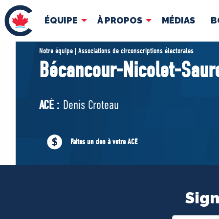
ÉQUIPE
À PROPOS
MÉDIAS
B
ÉQUIPE
À 
Notre équipe | Associations de circonscriptions électorales
Bécancour-Nicolet-Saur
Pierre Poilievre
Docume
Vos députés conservateurs
ACÉ :
Denis Croteau
Cabinet fantôme
Exécutif national
ACÉ
Faites un don à votre ACÉ
Sign