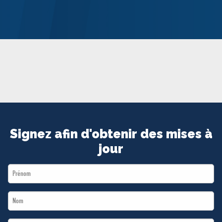
MÉDIAS
BÉNÉVOLE
ADHÉREZ
BOUTIQUE
Signez afin d'obtenir des mises à
jour
First
Name
Last
*
Name