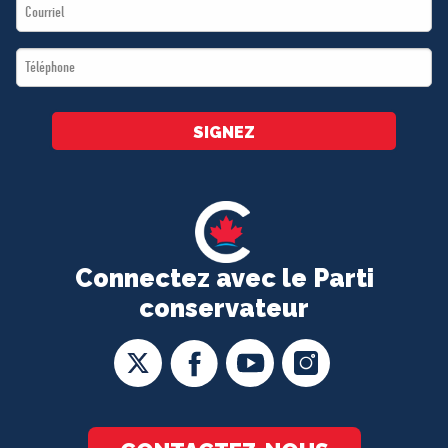
Email
*
*
Téléphone
*
SIGNEZ
Connectez avec le Parti
conservateur