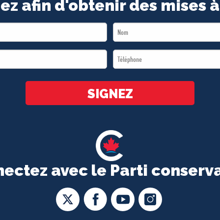
ez afin d'obtenir des mises à
Last
Name
Téléphone
*
*
SIGNEZ
ectez avec le Parti conserv