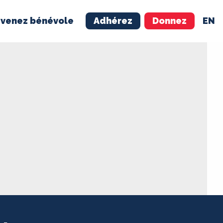
venez bénévole
Adhérez
Donnez
EN
NÉVOLE
ADHÉREZ