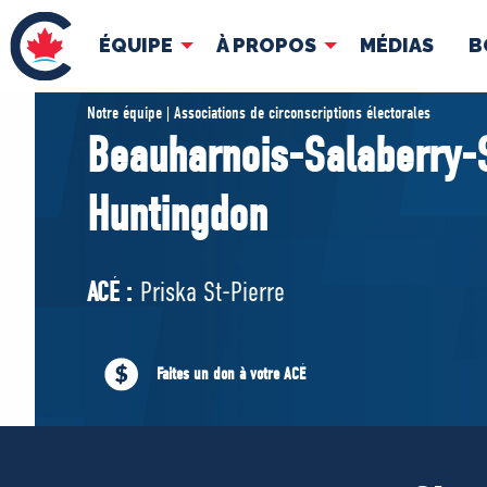
ÉQUIPE
À PROPOS
MÉDIAS
B
ÉQUIPE
À 
Notre équipe | Associations de circonscriptions électorales
Beauharnois-Salaberry-
Pierre Poilievre
Docume
Huntingdon
Vos députés conservateurs
Cabinet fantôme
Exécutif national
ACÉ :
Priska St-Pierre
ACÉ
Faites un don à votre ACÉ