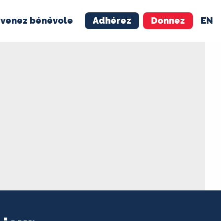
venez bénévole
Adhérez
Donnez
EN
NÉVOLE
ADHÉREZ