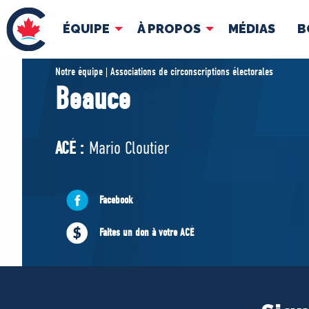
ÉQUIPE
À PROPOS
MÉDIAS
B
ÉQUIPE
À 
Notre équipe | Associations de circonscriptions électorales
Beauce
Pierre Poilievre
Docume
Vos députés conservateurs
ACÉ :
Mario Cloutier
Cabinet fantôme
Exécutif national
ACÉ
Facebook
Faites un don à votre ACÉ