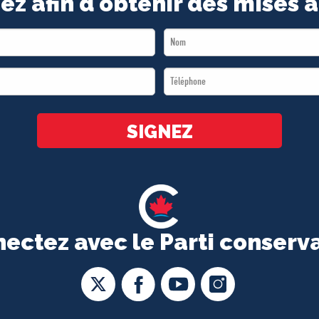
ez afin d'obtenir des mises à
Last
Name
Téléphone
*
*
SIGNEZ
ectez avec le Parti conserv