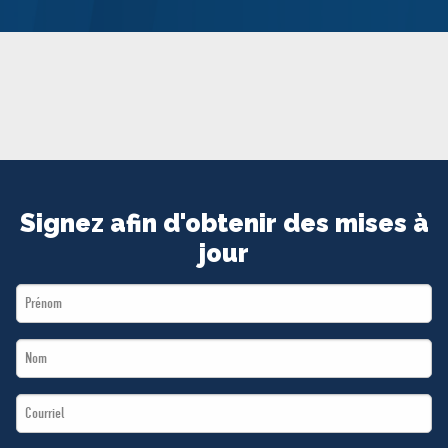
MÉDIAS
BÉNÉVOLE
ADHÉREZ
BOUTIQUE
Signez afin d'obtenir des mises à
jour
First
Name
Last
*
Name
Email
*
*