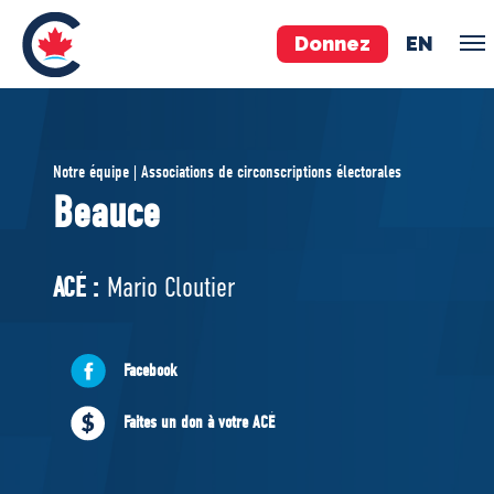
Donnez
EN
ÉQUIPE
Notre équipe | Associations de circonscriptions électorales
Pierre Poilievre
Beauce
Vos députés conservateurs
Cabinet fantôme
ACÉ :
Mario Cloutier
Exécutif national
ACÉ
Facebook
À PROPOS
Faites un don à votre ACÉ
Documents constitutifs