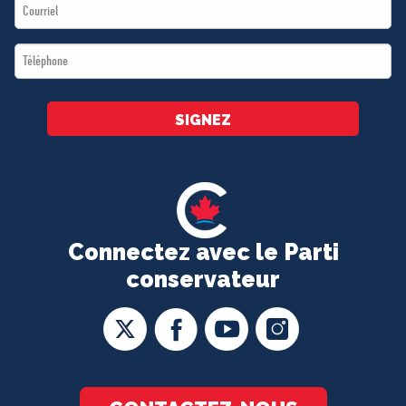
Email
*
*
Téléphone
*
SIGNEZ
Connectez avec le Parti
conservateur