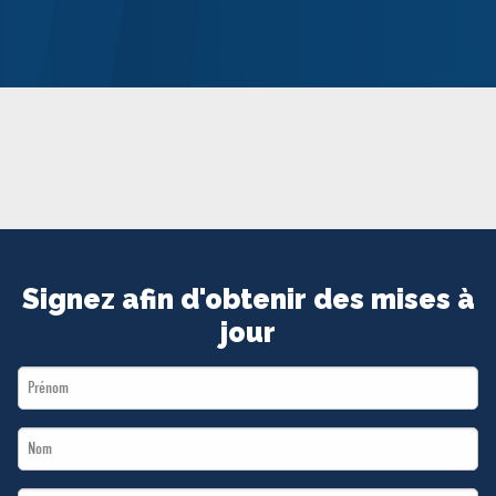
MÉDIAS
BÉNÉVOLE
ADHÉREZ
BOUTIQUE
Signez afin d'obtenir des mises à
jour
First
Name
Last
*
Name