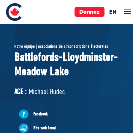
Donnez
EN
ÉQUIPE
Notre équipe | Associations de circonscriptions électorales
Pierre Poilievre
Battlefords-Lloydminster-
Vos députés conservateurs
Meadow Lake
Cabinet fantôme
Exécutif national
ACÉ
ACÉ :
Michael Hudec
À PROPOS
Facebook
Documents constitutifs
Site web local