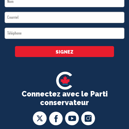
*
Name
Email
*
*
Téléphone
*
SIGNEZ
Connectez avec le Parti
conservateur