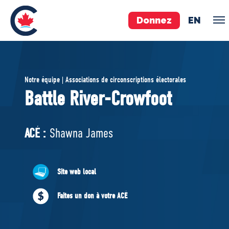
Donnez
EN
ÉQUIPE
Notre équipe | Associations de circonscriptions électorales
Pierre Poilievre
Battle River-Crowfoot
Vos députés conservateurs
Cabinet fantôme
ACÉ :
Shawna James
Exécutif national
ACÉ
Site web local
À PROPOS
Faites un don à votre ACÉ
Documents constitutifs