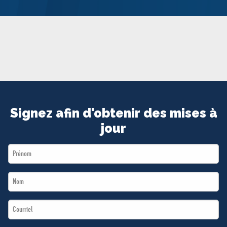
MÉDIAS
BÉNÉVOLE
ADHÉREZ
BOUTIQUE
Signez afin d'obtenir des mises à
jour
First
Name
Last
*
Name
Email
*
*