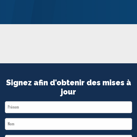
MÉDIAS
BÉNÉVOLE
ADHÉREZ
BOUTIQUE
Signez afin d'obtenir des mises à
jour
First
Name
Last
*
Name