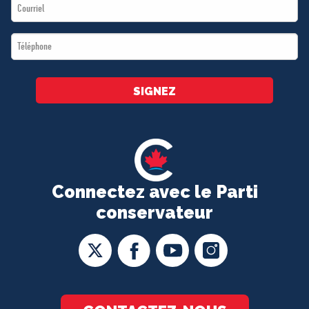
Email
*
*
Téléphone
*
SIGNEZ
Connectez avec le Parti
conservateur