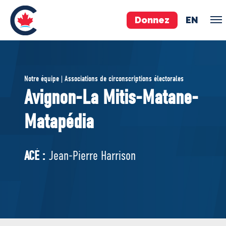
Donnez
EN
ÉQUIPE
Notre équipe | Associations de circonscriptions électorales
Pierre Poilievre
Avignon-La Mitis-Matane-
Vos députés conservateurs
Matapédia
Cabinet fantôme
Exécutif national
ACÉ
ACÉ :
Jean-Pierre Harrison
À PROPOS
Documents constitutifs