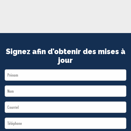
MÉDIAS
BÉNÉVOLE
ADHÉREZ
BOUTIQUE
Signez afin d'obtenir des mises à
jour
First
Name
Last
*
Name
Email
*
*
Téléphone
*