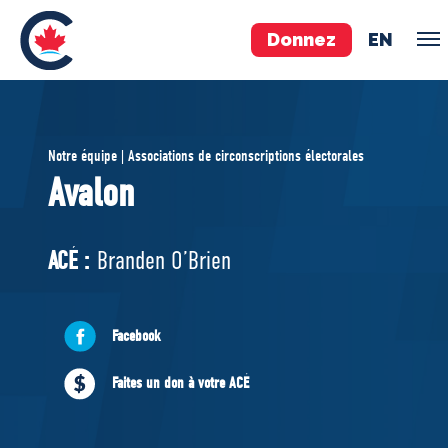
Donnez
EN
ÉQUIPE
Notre équipe | Associations de circonscriptions électorales
Pierre Poilievre
Avalon
Vos députés conservateurs
Cabinet fantôme
ACÉ :
Branden O’Brien
Exécutif national
ACÉ
Facebook
À PROPOS
Faites un don à votre ACÉ
Documents constitutifs