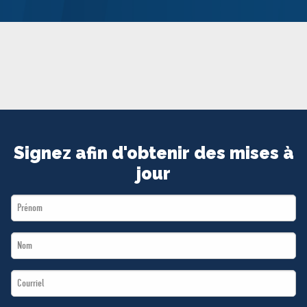
MÉDIAS
BÉNÉVOLE
ADHÉREZ
BOUTIQUE
Signez afin d'obtenir des mises à
jour
First
Name
Last
*
Name
Email
*
*