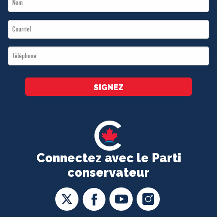
*
Name
Email
*
*
Téléphone
*
SIGNEZ
Connectez avec le Parti
conservateur