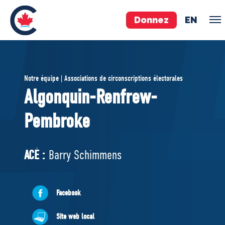
Donnez
EN
ÉQUIPE
Notre équipe | Associations de circonscriptions électorales
Pierre Poilievre
Algonquin-Renfrew-
Vos députés conservateurs
Pembroke
Cabinet fantôme
Exécutif national
ACÉ
ACÉ :
Barry Schimmens
À PROPOS
Facebook
Documents constitutifs
Site web local