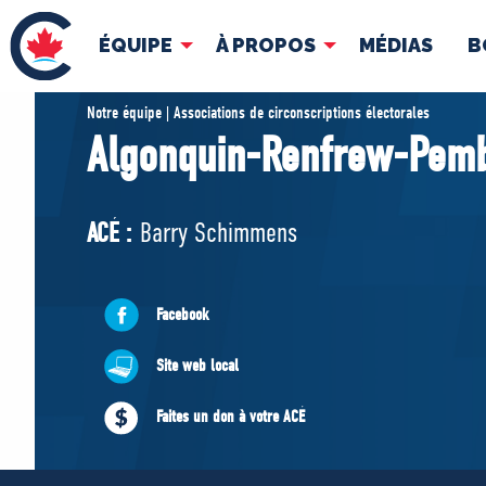
ÉQUIPE
À PROPOS
MÉDIAS
B
ÉQUIPE
À 
Notre équipe | Associations de circonscriptions électorales
Algonquin-Renfrew-Pem
Pierre Poilievre
Docume
Vos députés conservateurs
ACÉ :
Barry Schimmens
Cabinet fantôme
Exécutif national
ACÉ
Facebook
Site web local
Faites un don à votre ACÉ