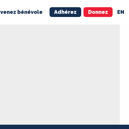
venez bénévole
Adhérez
Donnez
EN
NÉVOLE
ADHÉREZ