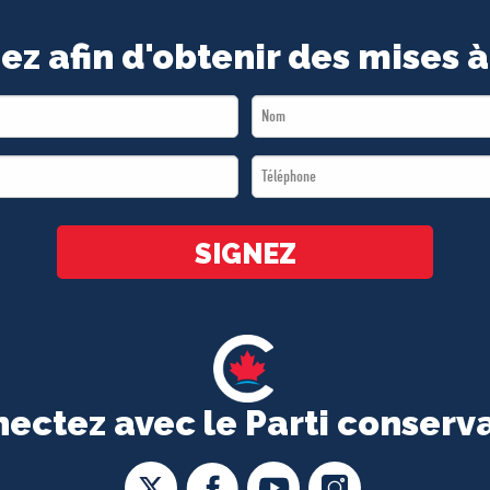
ez afin d'obtenir des mises à
Last
Name
Téléphone
*
*
SIGNEZ
ectez avec le Parti conserv