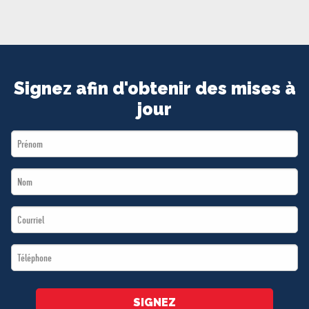
MÉDIAS
BÉNÉVOLE
ADHÉREZ
BOUTIQUE
Signez afin d'obtenir des mises à
jour
First
Name
Last
*
Name
Email
*
*
Téléphone
*
SIGNEZ