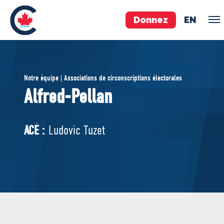
Donnez
EN
ÉQUIPE
Notre équipe | Associations de circonscriptions électorales
Pierre Poilievre
Alfred-Pellan
Vos députés conservateurs
Cabinet fantôme
ACÉ :
Ludovic Tuzet
Exécutif national
ACÉ
À PROPOS
Documents constitutifs