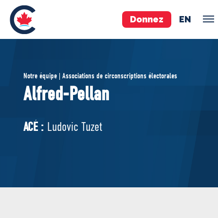
Donnez
EN
ÉQUIPE
Notre équipe | Associations de circonscriptions électorales
Pierre Poilievre
Alfred-Pellan
Vos députés conservateurs
Cabinet fantôme
ACÉ :
Ludovic Tuzet
Exécutif national
ACÉ
À PROPOS
Documents constitutifs