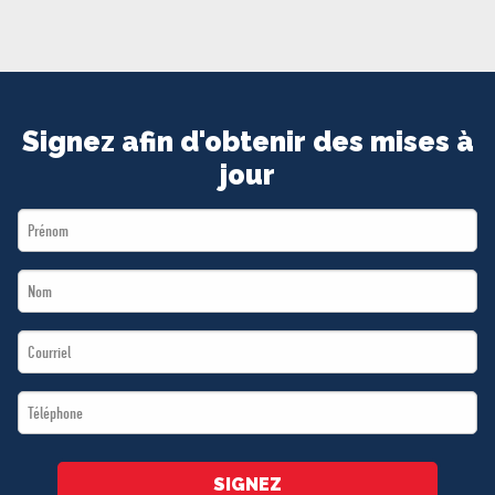
MÉDIAS
BÉNÉVOLE
ADHÉREZ
BOUTIQUE
Signez afin d'obtenir des mises à
jour
First
Name
Last
*
Name
Email
*
*
Téléphone
*
SIGNEZ