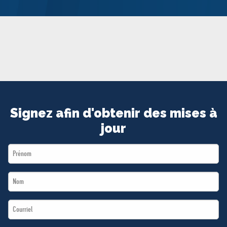
MÉDIAS
BÉNÉVOLE
ADHÉREZ
BOUTIQUE
Signez afin d'obtenir des mises à
jour
First
Name
Last
*
Name
Email
*
*