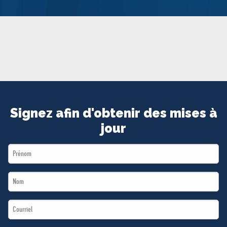
MÉDIAS
BÉNÉVOLE
ADHÉREZ
BOUTIQUE
Signez afin d'obtenir des mises à
jour
First
Name
Last
*
Name
Email
*
*