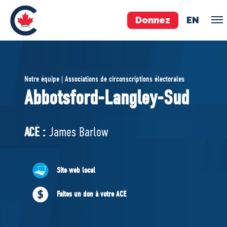
Donnez
EN
ÉQUIPE
Notre équipe | Associations de circonscriptions électorales
Pierre Poilievre
Abbotsford-Langley-Sud
Vos députés conservateurs
Cabinet fantôme
ACÉ :
James Barlow
Exécutif national
ACÉ
Site web local
À PROPOS
Faites un don à votre ACÉ
Documents constitutifs