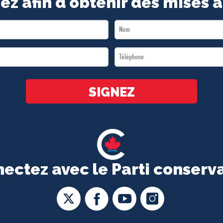
ez afin d'obtenir des mises à
Last
Name
Téléphone
*
*
SIGNEZ
ectez avec le Parti conserv