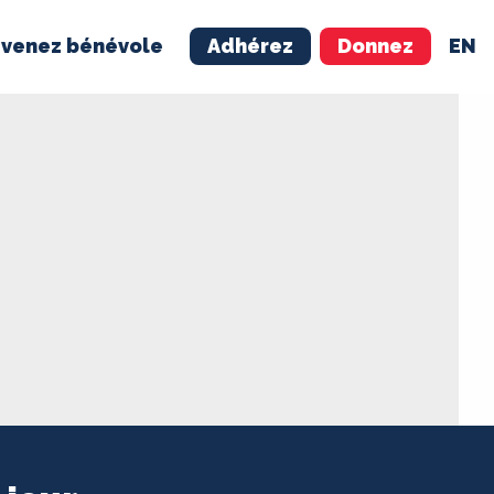
venez bénévole
Adhérez
Donnez
EN
NÉVOLE
ADHÉREZ