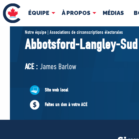
ÉQUIPE
À PROPOS
MÉDIAS
B
ÉQUIPE
À 
Notre équipe | Associations de circonscriptions électorales
Abbotsford-Langley-Sud
Pierre Poilievre
Docume
Vos députés conservateurs
ACÉ :
James Barlow
Cabinet fantôme
Exécutif national
ACÉ
Site web local
Faites un don à votre ACÉ