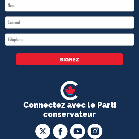
Last
*
Name
Email
*
*
Téléphone
*
SIGNEZ
Connectez avec le Parti
conservateur