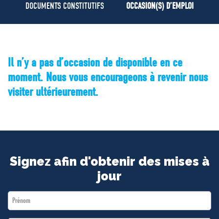
MÉDIAS
DOCUMENTS CONSTITUTIFS
OCCASION(S) D’EMPLOI
BÉNÉVOLE
ADHÉREZ
BOUTIQUE
Il n’y a pas d’occasion de disponible en ce
moment. Nous vous encourageons à revenir nous
visiter ultérieurement.
Signez afin d'obtenir des mises à
jour
First
Name