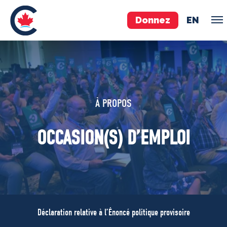
Donnez
EN
ÉQUIPE
Pierre Poilievre
À PROPOS
Vos députés conservateurs
Cabinet fantôme
OCCASION(S) D’EMPLOI
Exécutif national
ACÉ
À PROPOS
Documents constitutifs
Déclaration relative à l’Énoncé politique provisoire