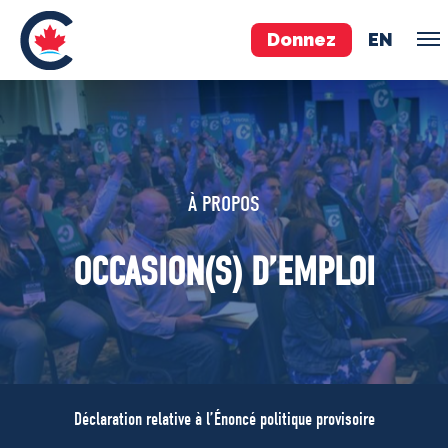
Donnez
EN
ÉQUIPE
Pierre Poilievre
À PROPOS
Vos députés conservateurs
Cabinet fantôme
OCCASION(S) D’EMPLOI
Exécutif national
ACÉ
À PROPOS
Documents constitutifs
Déclaration relative à l’Énoncé politique provisoire