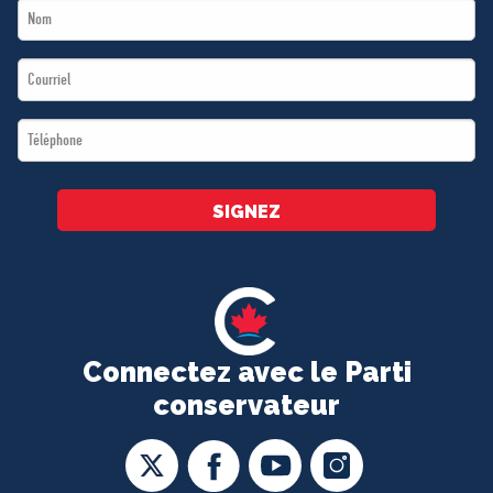
Last
*
Name
Email
*
*
Téléphone
*
SIGNEZ
Connectez avec le Parti
conservateur