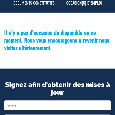
MÉDIAS
DOCUMENTS CONSTITUTIFS
OCCASION(S) D’EMPLOI
BÉNÉVOLE
ADHÉREZ
BOUTIQUE
Il n’y a pas d’occasion de disponible en ce
moment. Nous vous encourageons à revenir nous
visiter ultérieurement.
Signez afin d'obtenir des mises à
jour
First
Name