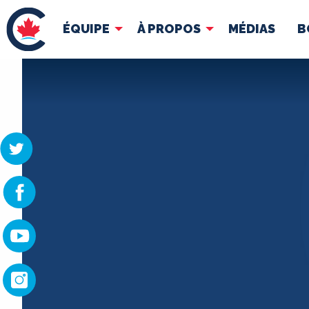
ÉQUIPE
À PROPOS
MÉDIAS
B
ÉQUIPE
À 
Pierre Poilievre
Docume
Vos députés conservateurs
Cabinet fantôme
Exécutif national
ACÉ