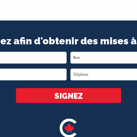
ez afin d'obtenir des mises à
Last
Name
Téléphone
*
*
SIGNEZ