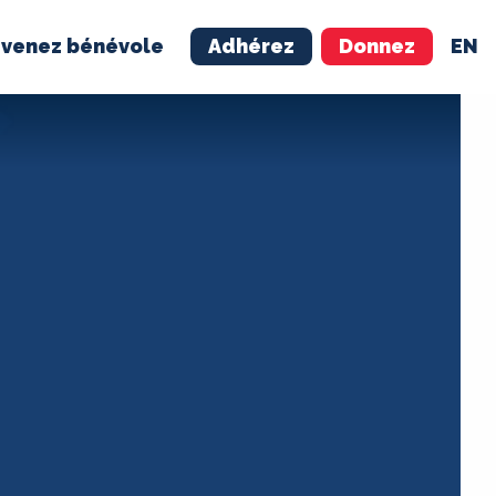
venez bénévole
Adhérez
Donnez
EN
NÉVOLE
ADHÉREZ