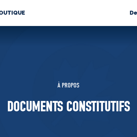
OUTIQUE
De
PROPOS
MÉDIAS
BÉ
nts constitutifs
À PROPOS
BOUTIQUE
DOCUMENTS CONSTITUTIFS