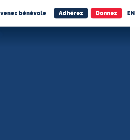
venez bénévole
Adhérez
Donnez
EN
NÉVOLE
ADHÉREZ