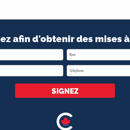
ez afin d'obtenir des mises à
Last
Name
Téléphone
*
*
SIGNEZ