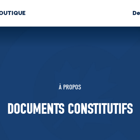
OUTIQUE
De
PROPOS
MÉDIAS
BÉ
nts constitutifs
À PROPOS
BOUTIQUE
DOCUMENTS CONSTITUTIFS