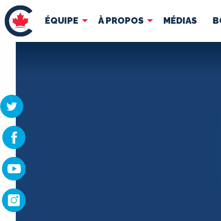
ÉQUIPE
À PROPOS
MÉDIAS
B
ÉQUIPE
À 
Pierre Poilievre
Docume
Vos députés conservateurs
Cabinet fantôme
Exécutif national
ACÉ