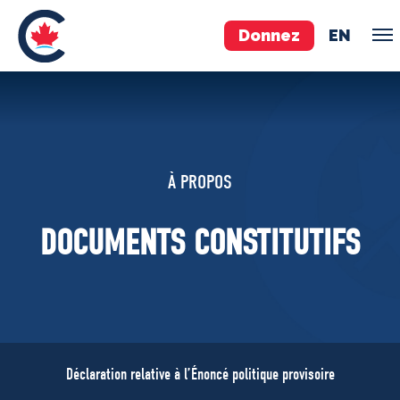
Donnez
EN
ÉQUIPE
Pierre Poilievre
À PROPOS
Vos députés conservateurs
Cabinet fantôme
DOCUMENTS CONSTITUTIFS
Exécutif national
ACÉ
À PROPOS
Documents constitutifs
Déclaration relative à l’Énoncé politique provisoire