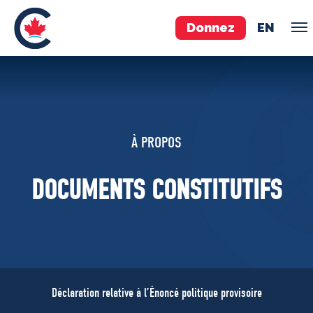
Donnez
EN
ÉQUIPE
Pierre Poilievre
À PROPOS
Vos députés conservateurs
Cabinet fantôme
DOCUMENTS CONSTITUTIFS
Exécutif national
ACÉ
À PROPOS
Documents constitutifs
Déclaration relative à l’Énoncé politique provisoire