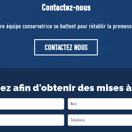
Contactez-nous
tre équipe conservatrice se battent pour rétablir la promes
CONTACTEZ NOUS
ez afin d'obtenir des mises à
Last
Name
Téléphone
*
*