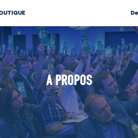
OUTIQUE
De
PROPOS
MÉDIAS
BÉ
nts constitutifs
À PROPOS
BOUTIQUE