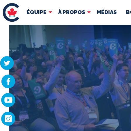
ÉQUIPE
À PROPOS
MÉDIAS
B
ÉQUIPE
À 
Pierre Poilievre
Docume
Vos députés conservateurs
Cabinet fantôme
Exécutif national
ACÉ