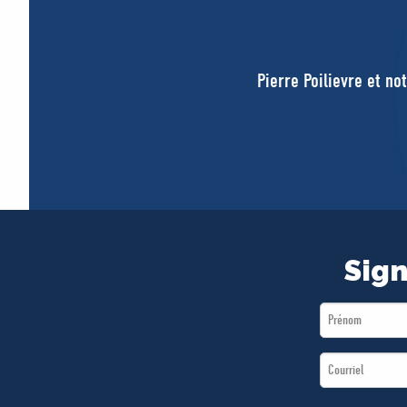
Pierre Poilievre et no
Sign
First
Name
Email
*
*