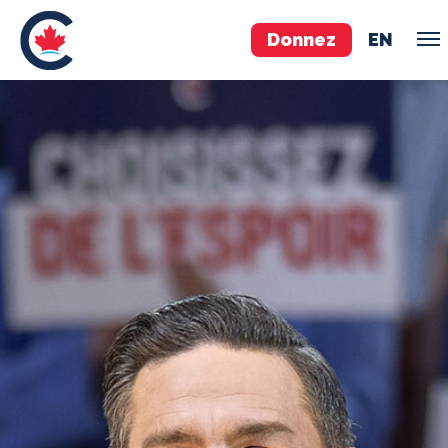
Donnez
EN
ÉQUIPE
Pierre Poilievre
Vos députés conservateurs
Cabinet fantôme
Exécutif national
ACÉ
À PROPOS
Documents constitutifs